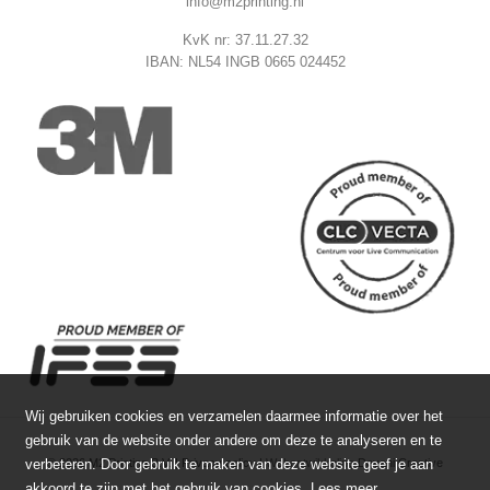
info@m2printing.nl
KvK nr: 37.11.27.32
IBAN: NL54 INGB 0665 024452
Wij gebruiken cookies en verzamelen daarmee informatie over het
gebruik van de website onder andere om deze te analyseren en te
© 2026 M2 Printing B.V. |
Privacy policy
|
Webontwikkeling
Devani Creative
verbeteren. Door gebruik te maken van deze website geef je aan
akkoord te zijn met het gebruik van cookies.
Lees meer
.